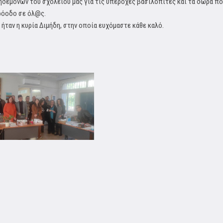
ηδεμόνων του σχολείου μας για τις υπέροχες βασιλόπιτες και τα δώρα πο
πρόοδο σε όλ@ς.
ήταν η κυρία Διμήδη, στην οποία ευχόμαστε κάθε καλό.