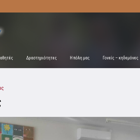
αθητές
Δραστηριότητες
Η πόλη μας
Γονείς – κηδεμόνες
ις
ς