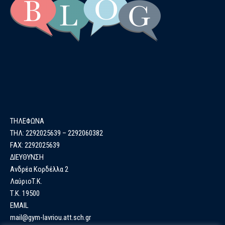
ΤΗΛΕΦΩΝΑ
ΤΗΛ: 2292025639 – 2292060382
FAX: 2292025639
ΔΙΕΥΘΥΝΣΗ
Ανδρέα Κορδέλλα 2
ΛαύριοΤ.Κ.
Τ.Κ. 19500
EMAIL
mail@gym-lavriou.att.sch.gr