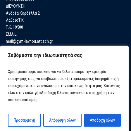
ΔΙΕΥΘΥΝΣΗ
Ανδρέα Κορδέλλα 2
ΛαύριοΤ.Κ.
Τ.Κ. 19500
EMAIL
mail@gym-lavriou.att.sch.gr
Σεβόμαστε την ιδιωτικότητά σας
Χρησιμοποιούμε cookies για να βελτιώσουμε την εμπειρία
περιήγησής σας, να προβάλλουμε εξατομικευμένες διαφημίσεις ή
περιεχόμενο και να αναλύουμε την επισκεψιμότητά μας. Κάνοντας
κλικ στην επιλογή «Αποδοχή Όλων», συναινείτε στη χρήση των
cookies από εμάς.
1gymnasiolavriou.gr © 2024 / All Rights Reserved
Προσαρμογή
Απόρριψη όλων
Αποδοχή όλων