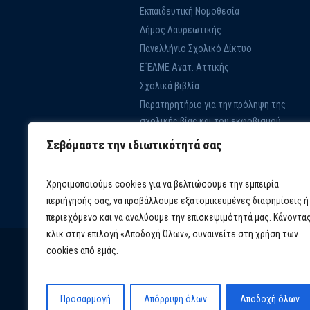
Εκπαιδευτική Νομοθεσία
Δήμος Λαυρεωτικής
Πανελλήνιο Σχολικό Δίκτυο
Ε΄ΕΛΜΕ Ανατ. Αττικής
Σχολικά βιβλία
Παρατηρητήριο για την πρόληψη της
σχολικής βίας και του εκφοβισμού
Εκπαίδευση για την ΑΕΙΦΟΡΙΑ
Σεβόμαστε την ιδιωτικότητά σας
Χρησιμοποιούμε cookies για να βελτιώσουμε την εμπειρία
περιήγησής σας, να προβάλλουμε εξατομικευμένες διαφημίσεις ή
περιεχόμενο και να αναλύουμε την επισκεψιμότητά μας. Κάνοντα
κλικ στην επιλογή «Αποδοχή Όλων», συναινείτε στη χρήση των
cookies από εμάς.
Προσαρμογή
Απόρριψη όλων
Αποδοχή όλων