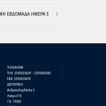
ΙΚΗ ΕΒΔΟΜΑΔΑ ΗΜΕΡΑ 5
ΤΗΛΕΦΩΝΑ
ΤΗΛ: 2292025639 – 2292060382
FAX: 2292025639
ΔΙΕΥΘΥΝΣΗ
Ανδρέα Κορδέλλα 2
ΛαύριοΤ.Κ.
Τ.Κ. 19500