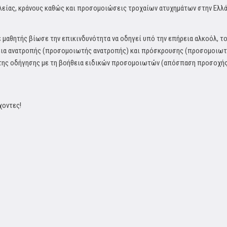
λείας, κράνους καθώς και προσομοιώσεις τροχαίων ατυχημάτων στην Ελλ
 μαθητής βίωσε την επικινδυνότητα να οδηγεί υπό την επήρεια αλκοόλ, το
κεια ανατροπής (προσομοιωτής ανατροπής) και πρόσκρουσης (προσομοιωτ
ης οδήγησης με τη βοήθεια ειδικών προσομοιωτών (απόσπαση προσοχής,
χοντες!