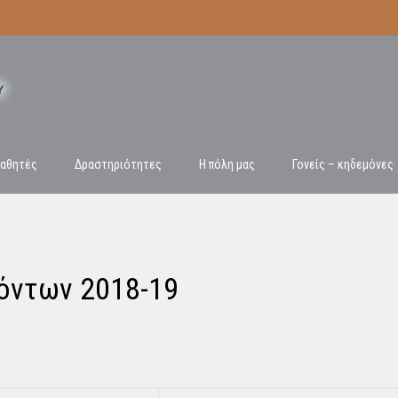
αθητές
Δραστηριότητες
Η πόλη μας
Γονείς – κηδεμόνες
όντων 2018-19