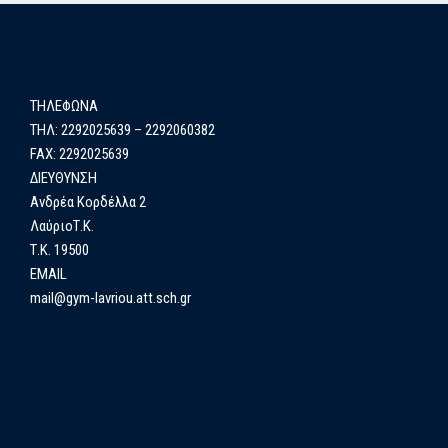
ΤΗΛΕΦΩΝΑ
ΤΗΛ: 2292025639 – 2292060382
FAX: 2292025639
ΔΙΕΥΘΥΝΣΗ
Ανδρέα Κορδέλλα 2
ΛαύριοΤ.Κ.
Τ.Κ. 19500
EMAIL
mail@gym-lavriou.att.sch.gr