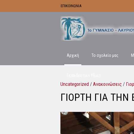
ΕΠΙΚΟΙΝΩΝΙΑ
Αρχική
Το σχολείο μας
Μ
Εκπαιδευτικό Υλικό
Uncategorized
/
Ανακοινώσεις
/
Γιο
ΓΙΟΡΤΗ ΓΙΑ ΤΗΝ