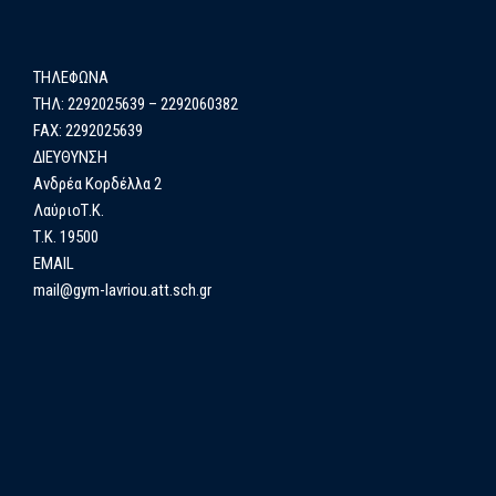
ΤΗΛΕΦΩΝΑ
ΤΗΛ: 2292025639 – 2292060382
FAX: 2292025639
ΔΙΕΥΘΥΝΣΗ
Ανδρέα Κορδέλλα 2
ΛαύριοΤ.Κ.
Τ.Κ. 19500
EMAIL
mail@gym-lavriou.att.sch.gr